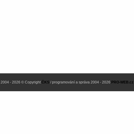
2004 - 2026 © Copyright
ČKS
/ programování a správa 2004 - 2026
PRO-WEB.cz