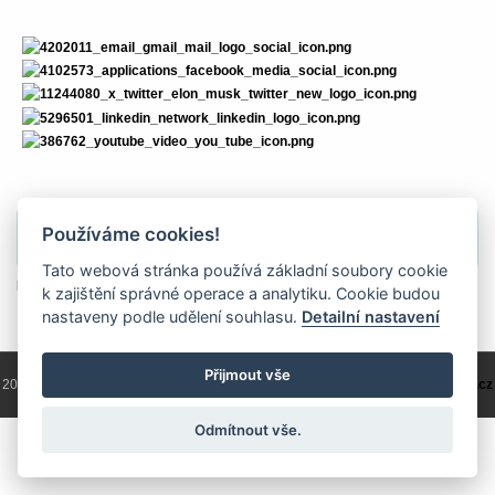
Používáme cookies!
Obsah je přístupný pouze pro přihlášené uživatele.
Tato webová stránka používá základní soubory cookie
přihlásit
k zajištění správné operace a analytiku. Cookie budou
nastaveny podle udělení souhlasu.
Detailní nastavení
Přijmout vše
2004 - 2026 © Copyright
ČKS
/ programování a správa 2004 - 2026
PRO-WEB.cz
Odmítnout vše.