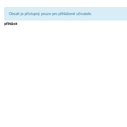
Obsah je přístupný pouze pro přihlášené uživatele.
přihlásit