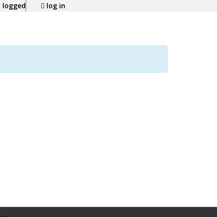
 logged
log in