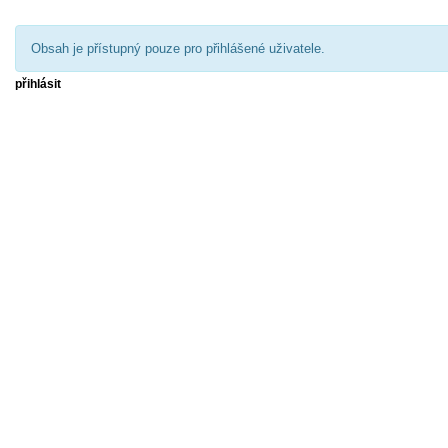
Obsah je přístupný pouze pro přihlášené uživatele.
přihlásit