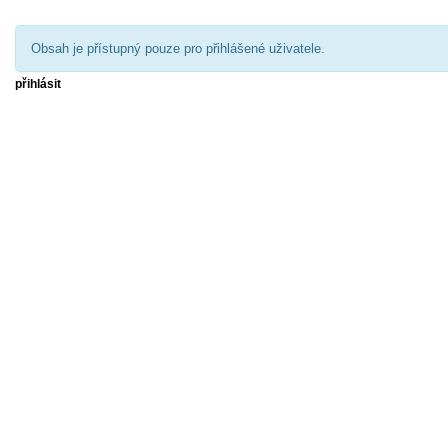
Obsah je přístupný pouze pro přihlášené uživatele.
přihlásit