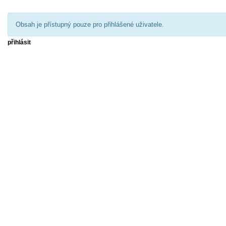
Obsah je přístupný pouze pro přihlášené uživatele.
přihlásit