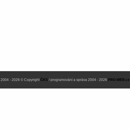
2004 - 2026 © Copyright
ČKS
/ programování a správa 2004 - 2026
PRO-WEB.cz