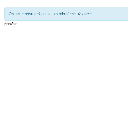
Obsah je přístupný pouze pro přihlášené uživatele.
přihlásit