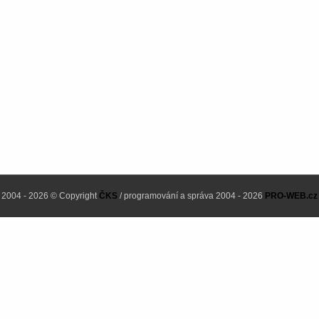
2004 - 2026 © Copyright
ČKS
/ programování a správa 2004 - 2026
PRO-WEB.cz