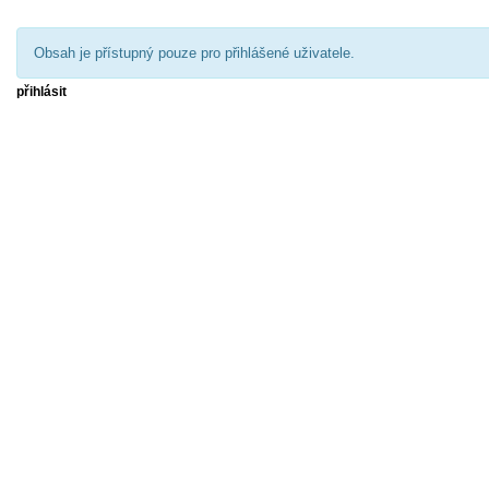
Obsah je přístupný pouze pro přihlášené uživatele.
přihlásit