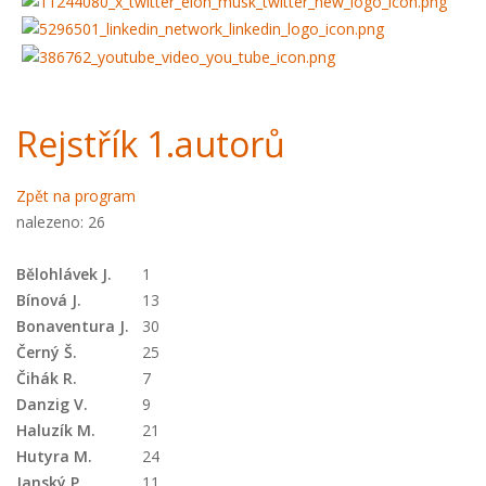
Rejstřík 1.autorů
Zpět na program
nalezeno: 26
Bělohlávek J.
1
Bínová J.
13
Bonaventura J.
30
Černý Š.
25
Čihák R.
7
Danzig V.
9
Haluzík M.
21
Hutyra M.
24
Janský P.
11