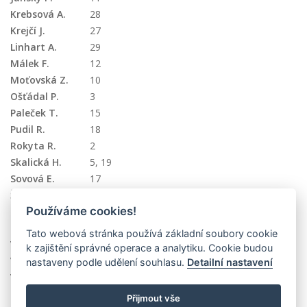
Krebsová A.
28
Krejčí J.
27
Linhart A.
29
Málek F.
12
Moťovská Z.
10
Ošťádal P.
3
Paleček T.
15
Pudil R.
18
Rokyta R.
2
Skalická H.
5
,
19
Sovová E.
17
Švarcová T.
4
Používáme cookies!
Táborský M.
20
,
23
Tuka V.
16
Tato webová stránka používá základní soubory cookie
Vaňková H.
8
k zajištění správné operace a analytiku. Cookie budou
Václavík J.
26
nastaveny podle udělení souhlasu.
Detailní nastavení
Veselý J.
14
,
22
Přijmout vše