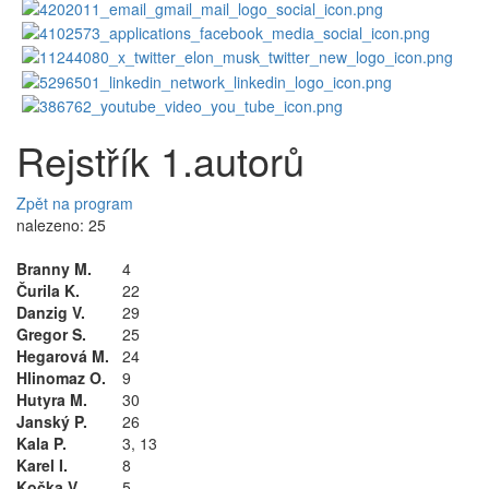
Rejstřík 1.autorů
Zpět na program
nalezeno: 25
Branny M.
4
Čurila K.
22
Danzig V.
29
Gregor S.
25
Hegarová M.
24
Hlinomaz O.
9
Hutyra M.
30
Janský P.
26
Kala P.
3
,
13
Karel I.
8
Kočka V.
5