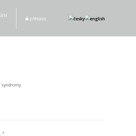
ŠEN
přihlásit
ní syndromy
4
Ľ.