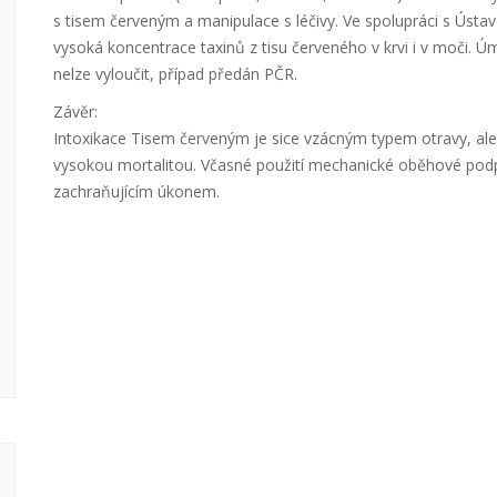
s tisem červeným a manipulace s léčivy. Ve spolupráci s Ústa
vysoká koncentrace taxinů z tisu červeného v krvi i v moči. Úm
nelze vyloučit, případ předán PČR.
Závěr:
Intoxikace Tisem červeným je sice vzácným typem otravy, ale 
vysokou mortalitou. Včasné použití mechanické oběhové podp
zachraňujícím úkonem.