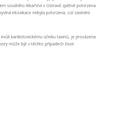
vem soudního lékařství v Ostravě zpětně potvrzena
yslná intoxikace nebyla potvrzena, cizí zavinění
kvůli kardiotoxickému účinku taxinů, je provázena
ory může být v těchto případech život