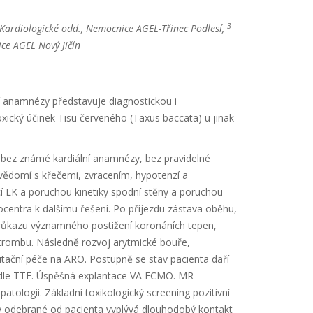
3
Kardiologické odd., Nemocnice AGEL-Třinec Podlesí,
ce AGEL Nový Jičín
 anamnézy představuje diagnostickou i
oxický účinek Tisu červeného (Taxus baccata) u jinak
bez známé kardiální anamnézy, bez pravidelné
 vědomí s křečemi, zvracením, hypotenzí a
cí LK a poruchou kinetiky spodní stěny a poruchou
centra k dalšímu řešení. Po příjezdu zástava oběhu,
růkazu významného postižení koronáních tepen,
 trombu. Následně rozvoj arytmické bouře,
tační péče na ARO. Postupně se stav pacienta daří
r dle TTE. Úspěšná explantace VA ECMO. MR
patologii. Základní toxikologický screening pozitivní
zy odebrané od pacienta vyplývá dlouhodobý kontakt