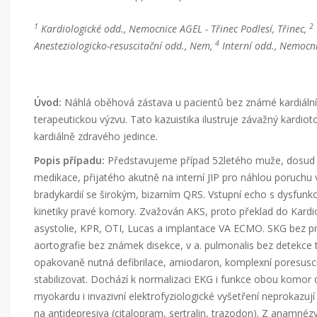
1
2
Kardiologické odd., Nemocnice AGEL - Třinec Podlesí, Třinec,
4
Anesteziologicko-resuscitační odd., Nem,
Interní odd., Nemocni
Úvod:
Náhlá oběhová zástava u pacientů bez známé kardiální
terapeutickou výzvu. Tato kazuistika ilustruje závažný kardiot
kardiálně zdravého jedince.
Popis případu:
Představujeme případ 52letého muže, dosud 
medikace, přijatého akutně na interní JIP pro náhlou poruchu
bradykardií se širokým, bizarním QRS. Vstupní echo s dysfunk
kinetiky pravé komory. Zvažován AKS, proto překlad do Kardio
asystolie, KPR, OTI, Lucas a implantace VA ECMO. SKG bez p
aortografie bez známek disekce, v a. pulmonalis bez detekce
opakovaně nutná defibrilace, amiodaron, komplexní poresusci
stabilizovat. Dochází k normalizaci EKG i funkce obou komo
myokardu i invazivní elektrofyziologické vyšetření neprokazují 
na antidepresiva (citalopram, sertralin, trazodon). Z anamné