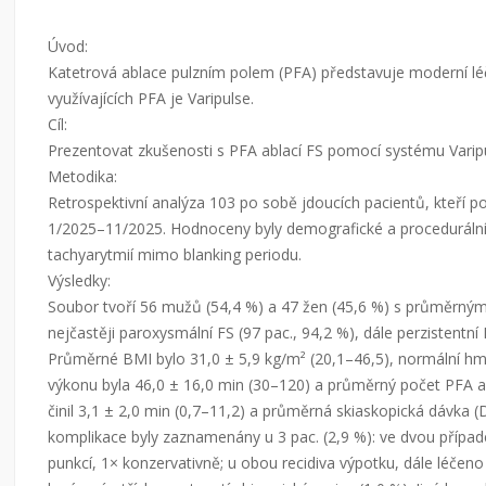
Úvod:
Katetrová ablace pulzním polem (PFA) představuje moderní léčbu
využívajících PFA je Varipulse.
Cíl:
Prezentovat zkušenosti s PFA ablací FS pomocí systému Varip
Metodika:
Retrospektivní analýza 103 po sobě jdoucích pacientů, kteří po
1/2025–11/2025. Hodnoceny byly demografické a procedurální c
tachyarytmií mimo blanking periodu.
Výsledky:
Soubor tvoří 56 mužů (54,4 %) a 47 žen (45,6 %) s průměrným 
nejčastěji paroxysmální FS (97 pac., 94,2 %), dále perzistentní 
Průměrné BMI bylo 31,0 ± 5,9 kg/m² (20,1–46,5), normální h
výkonu byla 46,0 ± 16,0 min (30–120) a průměrný počet PFA ap
činil 3,1 ± 2,0 min (0,7–11,2) a průměrná skiaskopická dávka
komplikace byly zaznamenány u 3 pac. (2,9 %): ve dvou případe
punkcí, 1× konzervativně; u obou recidiva výpotku, dále léče