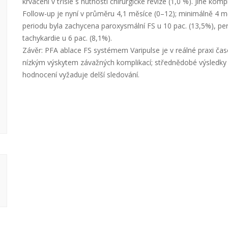
krvácení v třísle s nutností chirurgické revize (1,0 %). Jiné kom
Follow-up je nyní v průměru 4,1 měsíce (0–12); minimálně 4 m
periodu byla zachycena paroxysmální FS u 10 pac. (13,5%), per
tachykardie u 6 pac. (8,1%).
Závěr: PFA ablace FS systémem Varipulse je v reálné praxi čas
nízkým výskytem závažných komplikací; střednědobé výsledky 
hodnocení vyžaduje delší sledování.