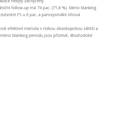
plikace nebyly zachyceny.
ěsíční follow-up má 74 pac. (71,8 %). Mimo blanking
zistentní FS u 0 pac. a paroxysmální síňová
ově efektivní metoda s nízkou skiaskopickou zátěží a
mimo blanking periodu jsou příznivé, dlouhodobé