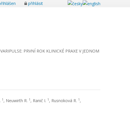
řihlášen
přihlásit
VARIPULSE: PRVNÍ ROK KLINICKÉ PRAXE V JEDNOM
1
1
1
1
.
, Neuwirth R.
, Ranič I.
, Rusnoková R.
,