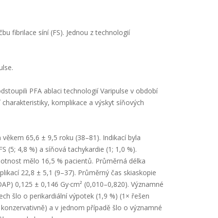
 fibrilace síní (FS). Jednou z technologií
ulse.
dstoupili PFA ablaci technologií Varipulse v období
harakteristiky, komplikace a výskyt síňových
věkem 65,6 ± 9,5 roku (38–81). Indikací byla
FS (5; 4,8 %) a síňová tachykardie (1; 1,0 %).
motnost mělo 16,5 % pacientů. Průměrná délka
likací 22,8 ± 5,1 (9–37). Průměrný čas skiaskopie
 (DAP) 0,125 ± 0,146 Gy·cm² (0,010–0,820). Významné
ch šlo o perikardiální výpotek (1,9 %) (1× řešen
no konzervativně) a v jednom případě šlo o významné