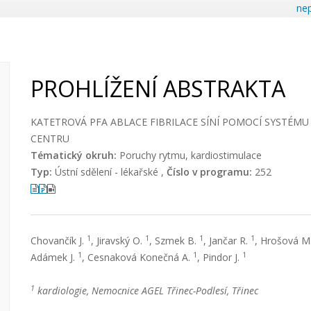
nep
PROHLÍŽENÍ ABSTRAKTA
KATETROVÁ PFA ABLACE FIBRILACE SÍNÍ POMOCÍ SYSTÉMU 
CENTRU
Tématický okruh:
Poruchy rytmu, kardiostimulace
Typ:
Ústní sdělení - lékařské ,
Číslo v programu:
252
1
1
1
1
Chovančík J.
, Jiravský O.
, Szmek B.
, Jančar R.
, Hrošová M
1
1
1
Adámek J.
, Cesnaková Konečná A.
, Pindor J.
1
kardiologie, Nemocnice AGEL Třinec-Podlesí, Třinec