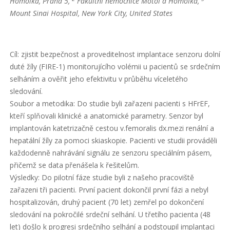
Homolka, Praha 5,
Fakultní nemocnice Motol a Homolka,
Mount Sinai Hospital, New York City, United States
Cíl: zjistit bezpečnost a proveditelnost implantace senzoru dolní
duté žíly (FIRE-1) monitorujícího volémii u pacientů se srdečním
selháním a ověřit jeho efektivitu v průběhu víceletého
sledování.
Soubor a metodika: Do studie byli zařazeni pacienti s HFrEF,
kteří splňovali klinické a anatomické parametry. Senzor byl
implantován katetrizačně cestou v.femoralis dx.mezi renální a
hepatální žíly za pomoci skiaskopie. Pacienti ve studii prováděli
každodenně nahrávání signálu ze senzoru speciálním pásem,
přičemž se data přenášela k řešitelům.
Výsledky: Do pilotní fáze studie byli z našeho pracoviště
zařazeni tři pacienti. První pacient dokončil první fázi a nebyl
hospitalizován, druhý pacient (70 let) zemřel po dokončení
sledování na pokročilé srdeční selhání. U třetího pacienta (48
let) došlo k progresi srdečního selhání a podstoupil implantaci