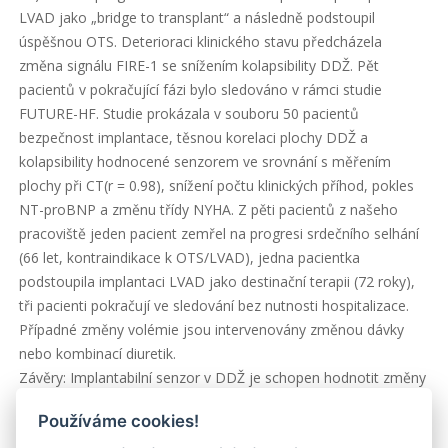
LVAD jako „bridge to transplant“ a následně podstoupil
úspěšnou OTS. Deterioraci klinického stavu předcházela
změna signálu FIRE-1 se snížením kolapsibility DDŽ. Pět
pacientů v pokračující fázi bylo sledováno v rámci studie
FUTURE-HF. Studie prokázala v souboru 50 pacientů
bezpečnost implantace, těsnou korelaci plochy DDŽ a
kolapsibility hodnocené senzorem ve srovnání s měřením
plochy při CT(r = 0.98), snížení počtu klinických příhod, pokles
NT-proBNP a změnu třídy NYHA. Z pěti pacientů z našeho
pracoviště jeden pacient zemřel na progresi srdečního selhání
(66 let, kontraindikace k OTS/LVAD), jedna pacientka
podstoupila implantaci LVAD jako destinační terapii (72 roky),
tři pacienti pokračují ve sledování bez nutnosti hospitalizace.
Případné změny volémie jsou intervenovány změnou dávky
nebo kombinací diuretik.
Závěry: Implantabilní senzor v DDŽ je schopen hodnotit změny
volémie a umožňuje včasnou intervenci. Osud pacientů v
Používáme cookies!
našem souboru ukazuje progresivní charakter onemocnění s