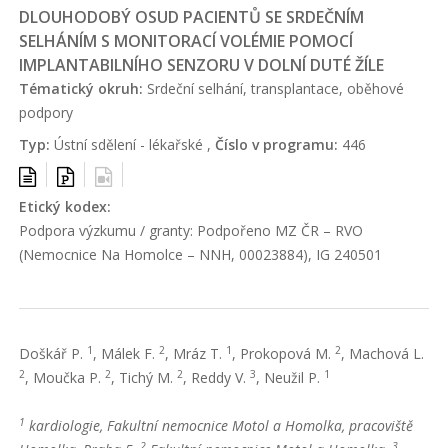
DLOUHODOBÝ OSUD PACIENTŮ SE SRDEČNÍM
SELHÁNÍM S MONITORACÍ VOLÉMIE POMOCÍ
IMPLANTABILNÍHO SENZORU V DOLNÍ DUTÉ ŽÍLE
Tématický okruh:
Srdeční selhání, transplantace, oběhové
podpory
Typ:
Ústní sdělení - lékařské ,
Číslo v programu:
446
Etický kodex:
Podpora výzkumu / granty: Podpořeno MZ ČR – RVO
(Nemocnice Na Homolce – NNH, 00023884), IG 240501
1
2
1
2
Doškář P.
, Málek F.
, Mráz T.
, Prokopová M.
, Machová L.
2
2
2
3
1
, Moučka P.
, Tichý M.
, Reddy V.
, Neužil P.
1
kardiologie, Fakultní nemocnice Motol a Homolka, pracoviště
2
3