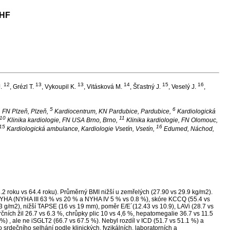
-HF
12
13
13
14
15
16
J.
, Grézl T.
, Vykoupil K.
, Vitásková M.
, Šťastný J.
, Veselý J.
,
5
6
, FN Plzeň, Plzeň,
Kardiocentrum, KN Pardubice, Pardubice,
Kardiologická
10
11
Klinika kardiologie, FN USA Brno, Brno,
Klinika kardiologie, FN Olomouc,
15
16
Kardiologická ambulance, Kardiologie Vsetín, Vsetín,
Edumed, Náchod,
2 roku vs 64.4 roku). Průměrný BMI nižší u zemřelých (27.90 vs 29.9 kg/m2).
 NYHA (NYHA III 63 % vs 20 % a NYHA IV 5 % vs 0.8 %), skóre KCCQ (55.4 vs
3 g/m2), nižší TAPSE (16 vs 19 mm), poměr E/E´(12.43 vs 10.9), LAVi (28.7 vs
ních žil 26.7 vs 6.3 %, chrůpky plic 10 vs 4,6 %, hepatomegalie 36.7 vs 11.5
%) , ale ne iSGLT2 (66.7 vs 67.5 %). Nebyl rozdíl v ICD (51.7 vs 51.1 %) a
srdečního selhání podle klinických, fyzikálních, laboratorních a