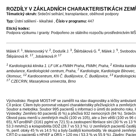
ROZDÍLY V ZÁKLADNÍCH CHARAKTERISTIKÁCH ZEMŘ
Tématický okruh:
Srdeční selhání, transplantace, oběhové podpory
Typ:
Ústní sdělení - lékařské ,
Číslo v programu:
447
Etický kodex:
Podpora výzkumu / granty: Podpořeno ze státního rozpočtu prostřednictvím 
1
2
3
4
5
Málek F.
, Melenovský V.
, Dodulík J.
, Štěrbáková G.
, Málek J.
, Svobodov
17
17
Štěpánová R.
, Jobánková P.
1
2
Kardiologická klinika 1. LF UK a FNMH Praha, FNMH, Praha,
Klinika kardio
7
ambulance, Kardiologické centrum, Praha,
Kardiologie, Kardiologie Bínovec,
12
13
Olomouc,
Kardiocentrum, KN Č. Budějovice, Č. Budějovice,
Kardiologick
17
CZECRIN, Masarykova univerzita, Brno
Východisko: Registr MOST-HF se zaměřil na stav diagnostiky a léčby ambulant
Cíl práce: Cílem bylo porovnat vstupní charakteristiky přežívajících a zemřelýc
Soubor a metodika: Soubor 995 pacientů s informací o úmrtí do jednoho roku.
Výsledky: Zemřelo 60 pacientů (6 %) a přežívá 932 nemocných (94 %). Srdeční s
Obvod pasu menší u zemřelých mužů (100 vs 105), ale u žen větší (100 vs 96 
65), NT-proBNP. (3161 pg/ml vs 721.5) a zastoupení fibrilace síní (30 % vs 13
53.3 mm/m2) a kolapsibilita DDŽ (28.7 vs 53.3 %). U zemřelých pacientů častěj
%, perif. otoky 45 % vs 14.5 %) a byly častější komorbidity. Ve skupině zemřel
CRT-D u pacientů s HFrEF a QRS > 120 ms ( 53.3 % vs 55.9 %). Závěry: Pacienti,