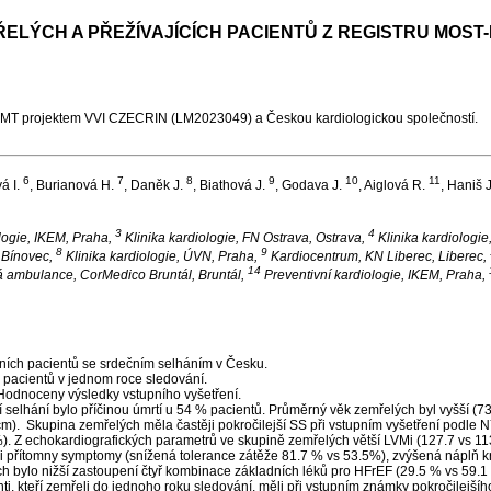
ELÝCH A PŘEŽÍVAJÍCÍCH PACIENTŮ Z REGISTRU MOST
MŠMT projektem VVI CZECRIN (LM2023049) a Českou kardiologickou společností.
6
7
8
9
10
11
á I.
, Burianová H.
, Daněk J.
, Biathová J.
, Godava J.
, Aiglová R.
, Haniš 
3
4
logie, IKEM, Praha,
Klinika kardiologie, FN Ostrava, Ostrava,
Klinika kardiologie
8
9
 Bínovec,
Klinika kardiologie, ÚVN, Praha,
Kardiocentrum, KN Liberec, Liberec,
14
á ambulance, CorMedico Bruntál, Bruntál,
Preventivní kardiologie, IKEM, Praha,
ních pacientů se srdečním selháním v Česku.
h pacientů v jednom roce sledování.
 Hodnoceny výsledky vstupního vyšetření.
elhání bylo příčinou úmrtí u 54 % pacientů. Průměrný věk zemřelých byl vyšší (73.
cm). Skupina zemřelých měla častěji pokročilejší SS při vstupním vyšetření podle
 %). Z echokardiografických parametrů ve skupině zemřelých větší LVMi (127.7 vs 11
i přítomny symptomy (snížená tolerance zátěže 81.7 % vs 53.5%), zvýšená náplň krč
ých bylo nižší zastoupení čtyř kombinace základních léků pro HFrEF (29.5 % vs 59.1 
 kteří zemřeli do jednoho roku sledování, měli při vstupním známky pokročilejšího 