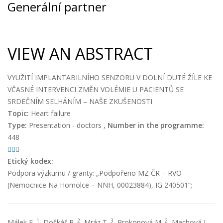
Generální partner
VIEW AN ABSTRACT
VYUŽITÍ IMPLANTABILNÍHO SENZORU V DOLNÍ DUTÉ ŽÍLE KE
VČASNÉ INTERVENCI ZMĚN VOLÉMIE U PACIENTŮ SE
SRDEČNÍM SELHÁNÍM – NAŠE ZKUŠENOSTI
Topic:
Heart failure
Type:
Presentation - doctors ,
Number in the programme:
448
Etický kodex:
Podpora výzkumu / granty: „Podpořeno MZ ČR – RVO
(Nemocnice Na Homolce – NNH, 00023884), IG 240501“;
1
2
3
2
Málek F.
, Doškář P.
, Mráz T.
, Prokopová M.
, Machová L.