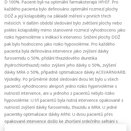
D 100%. Pacienti byli na optimální farmakoterapii HFrEF. Pro
každého pacienta bylo definováno optimální rozmezí plochy
DDŽ a její kolapsibility na základě měření v prvních třech
měsících. V dalším období sledování bylo zvětšení plochy nebo
pokles kolapsibility mimo stanovené rozmezí vyhodnoceno jako
riziko hypervolémie s indikací k intervenci. Snížení plochy DDŽ
pak bylo hodnoceno jako riziko hypovolémie. Pro každého
pacienta byla definována intervence jako zvýšení dávky
furosemidu o 50%, přidání thiazidového diuretika
(hydrochlorthiazid) nebo zvýšení jeho dávky o 50%, zvýšení
dávky MRA o 50%, případně optimalizace dávky ACEI/ARNI/ARB.
Výsledky: Po průměrné době sledování dvou let bylo u všech
pacientů vyhodnoceno alespoň jedno riziko hypervolémie s
nutností intervence, ani u jednoho z pacientů nebylo riziko
hypovolémie. U tří pacientů byla nutná intervence opakovaně s
nutností zvýšení dávky furosemidu, thiazidu a MRA. U jedné
pacientky optimalizace dávky ARNI. U dvou pacientů přes
opakované intervence došlo ke zhoršení srdečního selhání s
nutností hospitalizace, u tří pacientů nebyla hospitalizace nutná.