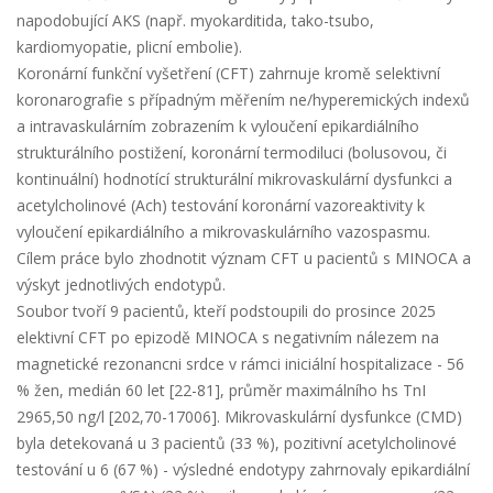
napodobující AKS (např. myokarditida, tako-tsubo,
kardiomyopatie, plicní embolie).
Koronární funkční vyšetření (CFT) zahrnuje kromě selektivní
koronarografie s případným měřením ne/hyperemických indexů
a intravaskulárním zobrazením k vyloučení epikardiálního
strukturálního postižení, koronární termodiluci (bolusovou, či
kontinuální) hodnotící strukturální mikrovaskulární dysfunkci a
acetylcholinové (Ach) testování koronární vazoreaktivity k
vyloučení epikardiálního a mikrovaskulárního vazospasmu.
Cílem práce bylo zhodnotit význam CFT u pacientů s MINOCA a
výskyt jednotlivých endotypů.
Soubor tvoří 9 pacientů, kteří podstoupili do prosince 2025
elektivní CFT po epizodě MINOCA s negativním nálezem na
magnetické rezonancni srdce v rámci iniciální hospitalizace - 56
% žen, medián 60 let [22-81], průměr maximálního hs TnI
2965,50 ng/l [202,70-17006]. Mikrovaskulární dysfunkce (CMD)
byla detekovaná u 3 pacientů (33 %), pozitivní acetylcholinové
testování u 6 (67 %) - výsledné endotypy zahrnovaly epikardiální