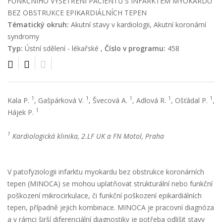
FUNKČNÍHO VYŠETŘENÍ PACIENTŮ S INFARKTEM MYOKARDU
BEZ OBSTRUKCE EPIKARDIÁLNÍCH TEPEN
Tématický okruh:
Akutní stavy v kardiologii, Akutní koronární
syndromy
Typ:
Ústní sdělení - lékařské ,
Číslo v programu:
458
1
1
1
1
1
Kala P.
, Gašpárková V.
, Švecová A.
, Adlová R.
, Ošťádal P.
,
1
Hájek P.
1
Kardiologická klinika, 2.LF UK a FN Motol, Praha
V patofyziologii infarktu myokardu bez obstrukce koronárních
tepen (MINOCA) se mohou uplatňovat strukturální nebo funkční
poškození mikrocirkulace, či funkční poškození epikardiálních
tepen, případně jejich kombinace. MINOCA je pracovní diagnóza
a v rámci širší diferenciální diagnostiky je potřeba odlišit stavy