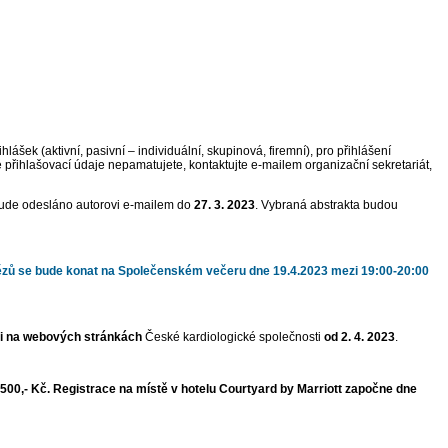
šek (aktivní, pasivní – individuální, skupinová, firemní), pro přihlášení
své přihlašovací údaje nepamatujete, kontaktujte e-mailem organizační sekretariát,
í bude odesláno autorovi e-mailem do
27. 3. 2023
. Vybraná abstrakta budou
tězů se bude konat na Společenském večeru dne 19.4.2023 mezi 19:00-20:00
ici na webových stránkách
České kardiologické společnosti
od 2. 4. 2023
.
500,- Kč. Registrace na místě v hotelu Courtyard by Marriott započne dne