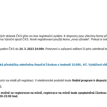
stránek ČKS přes on-line registrační systém. K dispozici jsou všechny formy přihlá
apř. na Výroční sjezd ČKS. Nově registrovaní použijí ikonu „nový uživatel“. Pokud si 
e systém ČKS do
24. 3. 2023 24:00h
. Potvrzení o zařazení sdělení či jeho odmítnut
ská přednáška odměněna finanční částkou v hodnotě 10.000,- Kč.
Vyhlášení ví
zici na místě při registraci. V elektronické podobě bude
finální program k dispoz
í.
e možné se registrovat na místě, registrace na místě bude zpoplatněná částkou 
:00-15:00 hod.