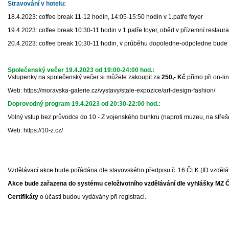
Stravování v hotelu:
18.4.2023: coffee break 11-12 hodin, 14:05-15:50 hodin v 1.patře foyer
19.4.2023: coffee break 10:30-11 hodin v 1.patře foyer, oběd v přízemní restaura
20.4.2023: coffee break 10:30-11 hodin, v průběhu dopoledne-odpoledne bude 
Společenský večer 19.4.2023 od 19:00-24:00 hod.:
Vstupenky na společenský večer si můžete zakoupit za
250,- Kč
přímo při on-li
Web: https://moravska-galerie.cz/vystavy/stale-expozice/art-design-fashion/
Doprovodný program 19.4.2023 od 20:30-22:00 hod.:
Volný vstup bez průvodce do 10 - Z vojenského bunkru (naproti muzeu, na střeše
Web: https://10-z.cz/
Vzdělávací akce bude pořádána dle stavovského předpisu č. 16 ČLK (ID vzdělá
Akce bude zařazena do systému celoživotního vzdělávání dle vyhlášky MZ Č
Certifikáty
o účasti budou vydávány při registraci.