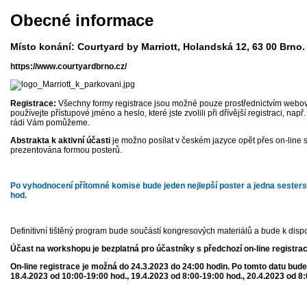
Obecné informace
Místo konání
: Courtyard by Marriott, Holandská 12, 63 00 Brno.
https://www.courtyardbrno.cz/
Registrace:
Všechny formy registrace jsou možné pouze prostřednictvím webových 
používejte přístupové jméno a heslo, které jste zvolili při dřívější registraci, n
rádi Vám pomůžeme.
Abstrakta k aktivní účasti
je možno posílat v českém jazyce opět přes on-lin
prezentována formou posterů.
Po vyhodnocení přítomné komise bude jeden nejlepší poste
r
a jedna sester
hod.
Definitivní tištěný program bude součástí kongresových materiálů a bude k dispo
Účast na workshopu je bezplatná pro účastníky s předchozí on-line registrac
On-line registrace je možná do 24.3.2023 do 24:00 hodin. Po tomto datu bud
18.4.2023 od 10:00-19:00 hod., 19.4.2023 od 8:00-19:00 hod., 20.4.2023 od 8