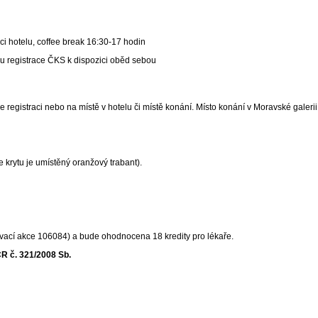
ci hotelu, coffee break 16:30-17 hodin
u registrace ČKS k dispozici oběd sebou
ne registraci nebo na místě v hotelu či místě konání. Místo konání v Moravské gal
 krytu je umístěný oranžový trabant).
vací akce 106084) a bude ohodnocena 18 kredity pro lékaře.
R č. 321/2008 Sb.