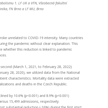
etabolismu 1. LF UK a VFN, Všeobecná fakultní
linika, FN Brno a LF MU, Brno
troke unrelated to COVID-19 intensity. Many countries
uring the pandemic without clear explanation. This
 whether this reduction is linked to pandemic
nces.
 second (March 1, 2021, to February 28, 2022)
ruary 28, 2020), we utilized data from the National
ient characteristics. Mortality data were extracted
alizations and deaths in the Czech Republic.
clined by 10.6% (p<0.001) and 8.9% (p<0.001)
ersus 15,499 admissions, respectively.
t substantial reduction (-16%) during the first strict