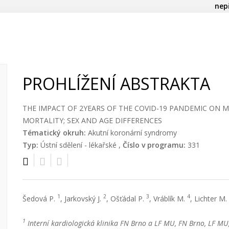
nep
PROHLÍŽENÍ ABSTRAKTA
THE IMPACT OF 2YEARS OF THE COVID-19 PANDEMIC ON 
MORTALITY; SEX AND AGE DIFFERENCES
Tématický okruh:
Akutní koronární syndromy
Typ:
Ústní sdělení - lékařské ,
Číslo v programu:
331
1
2
3
4
Šedová P.
, Jarkovský J.
, Ošťádal P.
, Vráblík M.
, Lichter M.
1
Interní kardiologická klinika FN Brno a LF MU, FN Brno, LF MU