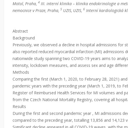
4
Motol, Praha,
III. interní klinika – klinika endokrinologie a m
5
6
nemocnice v Praze, Praha,
UZIS, UZIS,
Interní kardiologická k
Abstract
Background
Previously, we observed a decline in hospital admissions for s
also reported reduced myocardial infarction (MI) admissions d
nationwide study spanning two COVID-19 years aims to analyze
intensity, lockdown measures, and assess sex and age differe
Methods
Comparing the first (March 1, 2020, to February 28, 2021) and
pandemic years with the preceding year (March 1, 2019, to Feb
Register of Reimbursed Health Services for MI volumes and pat
from the Czech National Mortality Registry, covering all hospit
Results
During the first and second pandemic year , MI admissions de
compared to the preceding year, totalling 13,856 and 14,123 v
Significant decline appeared in all COVID-19 waves, with the mos