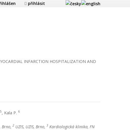
řihlášen
přihlásit
MYOCARDIAL INFARCTION HOSPITALIZATION AND
5
6
, Kala P.
2
3
, Brno,
UZIS, UZIS, Brno,
Kardiologická klinika, FN