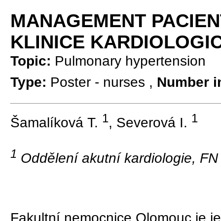
MANAGEMENT PACIENTŮ
KLINICE KARDIOLOGI
Topic:
Pulmonary hypertension
Type:
Poster - nurses ,
Number i
1
1
Šamalíková T.
, Severová I.
1
Oddělení akutní kardiologie, F
Fakultní nemocnice Olomouc je jed