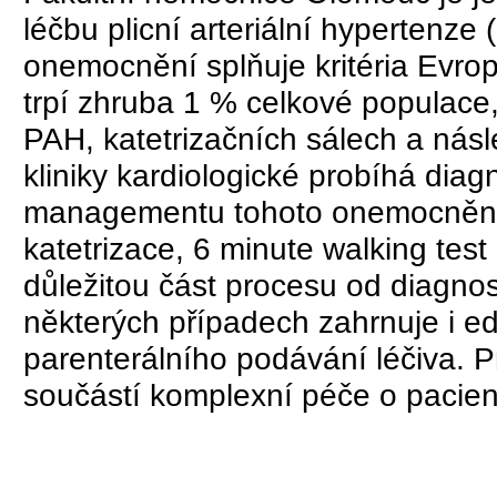
léčbu plicní arteriální hypertenze
onemocnění splňuje kritéria Evr
trpí zhruba 1 % celkové populace,
PAH, katetrizačních sálech a násl
kliniky kardiologické probíhá diag
managementu tohoto onemocnění.
katetrizace, 6 minute walking tes
důležitou část procesu od diagnosti
některých případech zahrnuje i e
parenterálního podávání léčiva. P
součástí komplexní péče o pacie