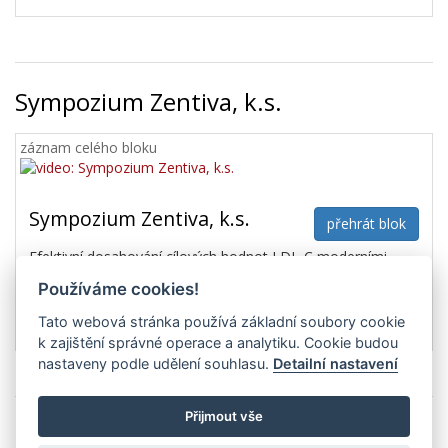
Sympozium Zentiva, k.s.
záznam celého bloku
Sympozium Zentiva, k.s.
přehrát blok
Efektivní dosahování cílových hodnot LDL-C moderními
hypolipidemickou léčbou
Používáme cookies!
17:20 - 17:35 | 30.04.2024
M. Táborský (Olomouc)
Tato webová stránka používá základní soubory cookie
k zajištění správné operace a analytiku. Cookie budou
nastaveny podle udělení souhlasu.
Detailní nastavení
Přijmout vše