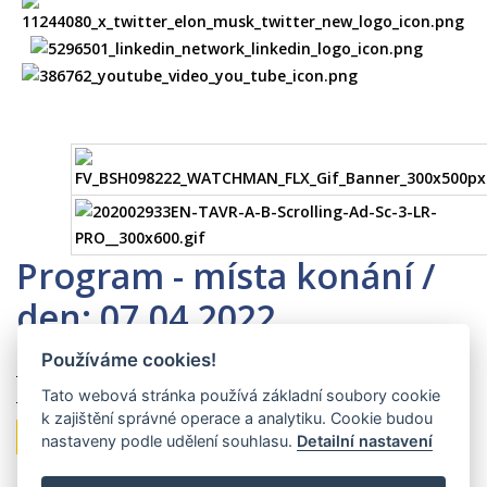
Program - místa konání /
den: 07.04.2022
Používáme cookies!
Zpět na výběr data
|
vypsat program na celý den (všechny
sály)
|
zobrazit záznamy vysílání z celého dne
Tato webová stránka používá základní soubory cookie
k zajištění správné operace a analytiku. Cookie budou
Hlavní sál Diamant
|
zobrazit záznam vysílání
nastaveny podle udělení souhlasu.
Detailní nastavení