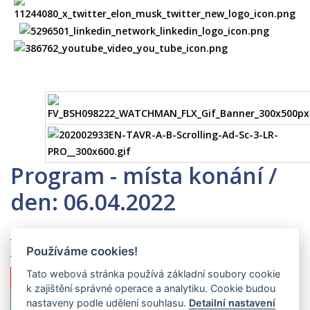
Program - místa konání /
den: 06.04.2022
Zpět na výběr data
|
vypsat program na celý den (všechny
Používáme cookies!
sály)
|
zobrazit záznamy vysílání z celého dne
Tato webová stránka používá základní soubory cookie
Sál Rubín
|
zobrazit záznam vysílání
k zajištění správné operace a analytiku. Cookie budou
Sál Antracit
|
zobrazit záznam vysílání
nastaveny podle udělení souhlasu.
Detailní nastavení