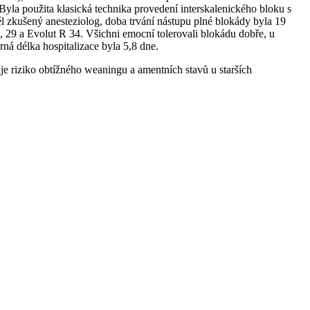
la použita klasická technika provedení interskalenického bloku s
l zkušený anesteziolog, doba trvání nástupu plné blokády byla 19
29 a Evolut R 34. Všichni emocní tolerovali blokádu dobře, u
ná délka hospitalizace byla 5,8 dne.
e riziko obtížného weaningu a amentních stavů u starších