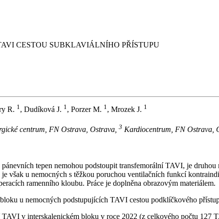
TAVI CESTOU SUBKLAVIÁLNÍHO PŘÍSTUPU
1
1
1
1
ry R.
, Dudíková J.
, Porzer M.
, Mrozek J.
3
rgické centrum, FN Ostrava, Ostrava,
Kardiocentrum, FN Ostrava, 
 pánevních tepen nemohou podstoupit transfemorální TAVI, je druhou 
á je však u nemocných s těžkou poruchou ventilačních funkcí kontraindi
 operacích ramenního kloubu. Práce je doplněna obrazovým materiálem.
ho bloku u nemocných podstupujících TAVI cestou podklíčkového přístu
lní TAVI v interskalenickém bloku v roce 2022 (z celkového počtu 127 