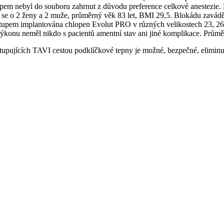
m nebyl do souboru zahrnut z důvodu preference celkové anestezie. By
lo se o 2 ženy a 2 muže, průměrný věk 83 let, BMI 29,5. Blokádu zavádě
pem implantována chlopen Evolut PRO v různých velikostech 23, 26, 
ýkonu neměl nikdo s pacientů amentní stav ani jiné komplikace. Průměr
upujících TAVI cestou podklíčkové tepny je možné, bezpečné, eliminuj