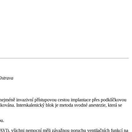
Ostrava
nejméně invazivní přístupovou cestou implantace přes podklíčkovou
kována. Interskalenický blok je metoda svodné anestezie, která se
pu.
TAVI), všichni nemocní měli závažnou poruchu ventilačních funkcí na