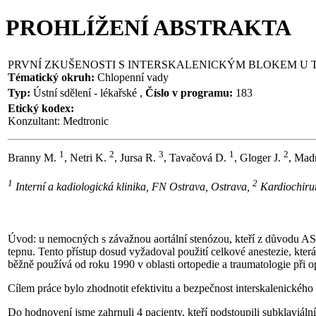
PROHLÍŽENÍ ABSTRAKTA
PRVNÍ ZKUŠENOSTI S INTERSKALENICKÝM BLOKEM U 
Tématický okruh:
Chlopenní vady
Typ:
Ústní sdělení - lékařské ,
Číslo v programu:
183
Etický kodex:
Konzultant: Medtronic
1
2
3
1
2
Branny M.
, Netri K.
, Jursa R.
, Tavačová D.
, Gloger J.
, Mad
1
2
Interní a kadiologická klinika, FN Ostrava, Ostrava,
Kardiochiru
Úvod: u nemocných s závažnou aortální stenózou, kteří z důvodu AS
tepnu. Tento přístup dosud vyžadoval použití celkové anestezie, kter
běžně používá od roku 1990 v oblasti ortopedie a traumatologie při
Cílem práce bylo zhodnotit efektivitu a bezpečnost interskalenické
Do hodnovení jsme zahrnuli 4 pacienty, kteří podstoupili subklaviá