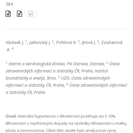
384
1
2
3
3
Václavík J.
, Jarkovský J.
, Pohlová R.
, Jírová J.
, Zouharová
4
A.
1
2
Interní a kardiologická klinika, FN Ostrava, Ostrava,
Ústav
zdravotnických informací a statistiky ČR, Praha, Institut
3
biostatistiky a analýz, Brno,
UZIS, Ústav zdravotnických
4
informací a statistiky ČR, Praha,
Ústav zdravotnických informací
a statistiky ČR, Praha
Úvod:
Arteriální hypertenze v těhotenství postihuje asi 5-10%
těhotenství s nepříznivými dopady na výsledky těhotenství u matky,
plodu a novorozence. Cílem této studie bylo analyzovat vývoj