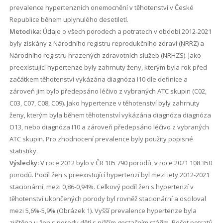
prevalence hypertenzních onemocnění v těhotenství v České
Republice během uplynulého desetiletí.
Metodika:
Údaje o všech porodech a potratech v období 2012-2021
byly získány z Národního registru reprodukčního zdraví (NRRZ) a
Národního registru hrazených zdravotních služeb (NRHZS). Jako
preexistující hypertenze byly zahrnuty ženy, kterým byla rok před
začátkem těhotenství vykázána diagnóza I10 dle definice a
zároveň jim bylo předepsáno léčivo z vybraných ATC skupin (C02,
C03, C07, C08, C09). Jako hypertenze v těhotenství byly zahrnuty
ženy, kterým byla během těhotenství vykázána diagnóza diagnóza
O13, nebo diagnóza I10 a zároveň předepsáno léčivo z vybraných
ATC skupin. Pro zhodnocení prevalence byly použity popisné
statistiky.
Výsledky:
V roce 2012 bylo v ČR 105 790 porodů, v roce 2021 108 350
porodů. Podíl žen s preexistující hypertenzí byl mezi lety 2012-2021
stacionární, mezi 0,86-0,94%. Celkový podíl žen s hypertenzí v
těhotenství ukončených porody byl rovněž stacionární a osciloval
mezi 5,6%-5,9% (Obrázek 1). Vyšší prevalence hypertenze byla
zjištěna u žen s porody dětí s nižším gestačním stářím. Počet potratů