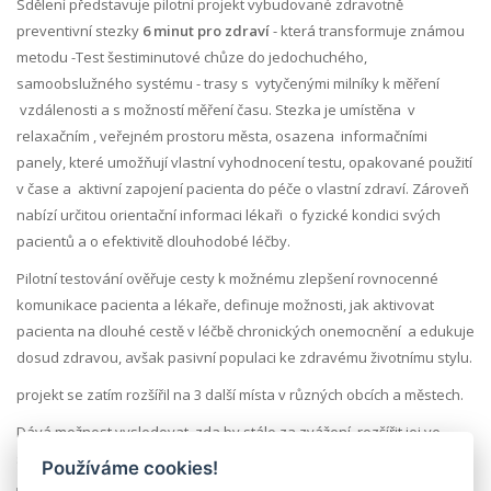
Sdělení představuje pilotní projekt vybudované zdravotně
preventivní stezky
6 minut pro zdraví
- která transformuje známou
metodu -Test šestiminutové chůze do jedochuchého,
samoobslužného systému - trasy s vytyčenými milníky k měření
vzdálenosti a s možností měření času. Stezka je umístěna v
relaxačním , veřejném prostoru města, osazena informačními
panely, které umožňují vlastní vyhodnocení testu, opakované použití
v čase a aktivní zapojení pacienta do péče o vlastní zdraví. Zároveň
nabízí určitou orientační informaci lékaři o fyzické kondici svých
pacientů a o efektivitě dlouhodobé léčby.
Pilotní testování ověřuje cesty k možnému zlepšení rovnocenné
komunikace pacienta a lékaře, definuje možnosti, jak aktivovat
pacienta na dlouhé cestě v léčbě chronických onemocnění a edukuje
dosud zdravou, avšak pasivní populaci ke zdravému životnímu stylu.
projekt se zatím rozšířil na 3 další místa v různých obcích a městech.
Dává možnost vysledovat, zda by stálo za zvážení, rozšířit jej ve
standardizované podobě celoplošně.
Používáme cookies!