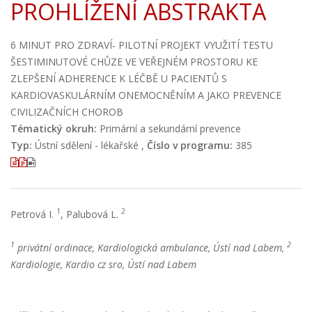
PROHLÍŽENÍ ABSTRAKTA
6 MINUT PRO ZDRAVÍ- PILOTNÍ PROJEKT VYUŽITÍ TESTU
ŠESTIMINUTOVÉ CHŮZE VE VEŘEJNÉM PROSTORU KE
ZLEPŠENÍ ADHERENCE K LÉČBĚ U PACIENTŮ S
KARDIOVASKULÁRNÍM ONEMOCNĚNÍM A JAKO PREVENCE
CIVILIZAČNÍCH CHOROB
Tématický okruh:
Primární a sekundární prevence
Typ:
Ústní sdělení - lékařské ,
Číslo v programu:
385
1
2
Petrová I.
, Palubová L.
1
2
privátní ordinace, Kardiologická ambulance, Ústí nad Labem,
Kardiologie, Kardio cz sro, Ústí nad Labem