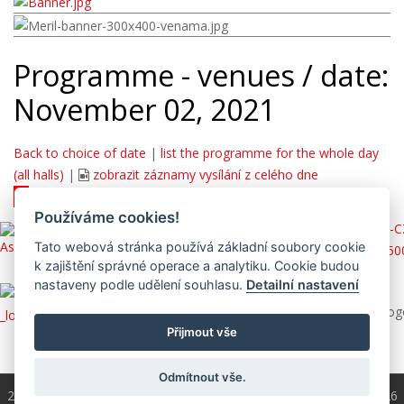
Programme - venues / date:
November 02, 2021
Back to choice of date
|
list the programme for the whole day
(all halls)
|
zobrazit záznamy vysílání z celého dne
JUPITER
|
zobrazit záznam vysílání
Používáme cookies!
Tato webová stránka používá základní soubory cookie
k zajištění správné operace a analytiku. Cookie budou
nastaveny podle udělení souhlasu.
Detailní nastavení
Přijmout vše
Odmítnout vše.
2004 - 2026 © Copyright
ČKS
/ programování a správa 2004 - 2026