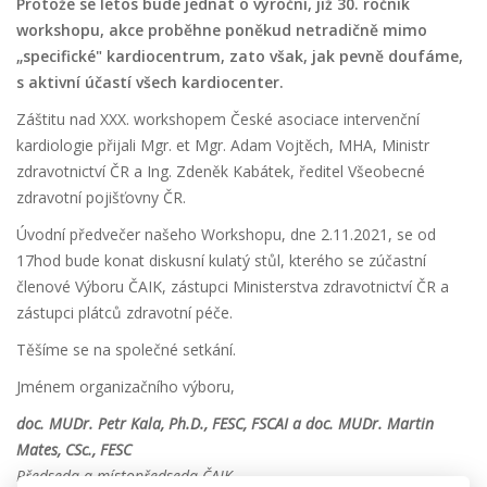
Protože se letos bude jednat o výroční, již 30. ročník
workshopu, akce proběhne poněkud netradičně mimo
„specifické" kardiocentrum, zato však, jak pevně doufáme,
s aktivní účastí všech kardiocenter.
Záštitu nad XXX. workshopem České asociace intervenční
kardiologie přijali Mgr. et Mgr. Adam Vojtěch, MHA, Ministr
zdravotnictví ČR a Ing. Zdeněk Kabátek, ředitel Všeobecné
zdravotní pojišťovny ČR.
Úvodní předvečer našeho Workshopu, dne 2.11.2021, se od
17hod bude konat diskusní kulatý stůl, kterého se zúčastní
členové Výboru ČAIK, zástupci Ministerstva zdravotnictví ČR a
zástupci plátců zdravotní péče.
Těšíme se na společné setkání.
Jménem organizačního výboru,
doc. MUDr. Petr Kala, Ph.D., FESC, FSCAI a doc. MUDr. Martin
Mates, CSc., FESC
Předseda a místopředseda ČAIK