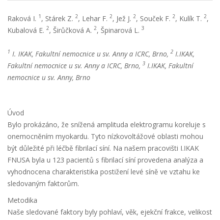
1
2
2
2
2
2
Raková I.
, Stárek Z.
, Lehar F.
, Jež J.
, Souček F.
, Kulík T.
,
2
2
3
Kubalová E.
, Širůčková A.
, Špinarová L.
1
2
I. IKAK, Fakultní nemocnice u sv. Anny a ICRC, Brno,
I.IKAK,
3
Fakultní nemocnice u sv. Anny a ICRC, Brno,
I.IKAK, Fakultní
nemocnice u sv. Anny, Brno
Úvod
Bylo prokázáno, že snížená amplituda elektrogramu koreluje s
onemocněním myokardu. Tyto nízkovoltážové oblasti mohou
být důležité při léčbě fibrilací síní. Na našem pracovišti I.IKAK
FNUSA byla u 123 pacientů s fibrilací síní provedena analýza a
vyhodnocena charakteristika postižení levé síně ve vztahu ke
sledovaným faktorům.
Metodika
Naše sledované faktory byly pohlaví, věk, ejekční frakce, velikost