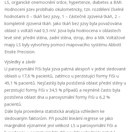
LS, organické onemocnění srdce, hypertenze, diabetes a BMI.
Hodnocení jizev probíhalo okulometricky, tzn. rozdělení číselně
hodnotami 0 – tkáň bez jizvy, 1 – částečně zjizvená tkáň, 2 –
kompletně zjizvená tkáň. Jako tkáň bez jizvy byla považována
oblast s voltáží nad 0,5 mV. Jizva byla hodnocena v oblastech
levé síně: přední stěna, zadní stěna, strop, dno a MA. Voltážové
mapy LS byly vytvořeny pomocí mapovacího systému Abbott
Ensite Precision.
Výsledky a závěr
U paroxysmální FiSi byla jizva patrná alespoň v jedné sledované
oblasti u 17,6 % pacientů, zatímco u perzistující formy FiSi u
49,1 % pacientů. Nejčastěji byla postižená oblast přední stěny u
perzistující formy FiSi v 34,5 % případů a nejméně často byla
postižena oblast dna u paroxysmální formy FiSi u 6,2 %
pacientů.
Dále byla provedena statistická analýza vzhledem ke
sledovaným faktorům. Při použití lineární regrese se jako
marginálně významné jeví velikost LS u paroxysmální FiSi a