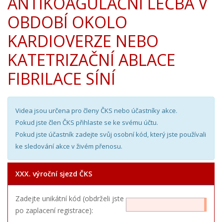
ANTIKOAGULAČNÍ LÉČBA V
OBDOBÍ OKOLO
KARDIOVERZE NEBO
KATETRIZAČNÍ ABLACE
FIBRILACE SÍNÍ
Videa jsou určena pro členy ČKS nebo účastníky akce.
Pokud jste člen ČKS přihlaste se ke svému účtu.
Pokud jste účastník zadejte svůj osobní kód, který jste používali
ke sledování akce v živém přenosu.
XXX. výroční sjezd ČKS
Zadejte unikátní kód (obdrželi jste
po zaplacení registrace):