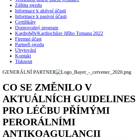
Záštita sjezdu
Informace k aktivní účasti
Informace k pasivní účasti
Certifikáty
Doprovodný program
Kardioběh/Kardiochůze Jiřího Tomana 2022
Firemní účast
Partneři sjezdu
Ubytování
Kontakt
Tisknout
GENERÁLNÍ PARTNER
CO SE ZMĚNILO V
AKTUÁLNÍCH GUIDELINES
PRO LÉČBU PŘÍMÝMI
PERORÁLNÍMI
ANTIKOAGULANCII