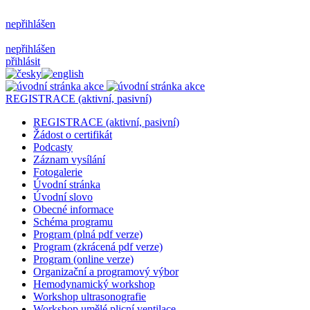
nepřihlášen
nepřihlášen
přihlásit
REGISTRACE (aktivní, pasivní)
REGISTRACE (aktivní, pasivní)
Žádost o certifikát
Podcasty
Záznam vysílání
Fotogalerie
Úvodní stránka
Úvodní slovo
Obecné informace
Schéma programu
Program (plná pdf verze)
Program (zkrácená pdf verze)
Program (online verze)
Organizační a programový výbor
Hemodynamický workshop
Workshop ultrasonografie
Workshop umělé plicní ventilace