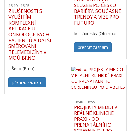
SLUŽEB PO ČESKU -
16:10 - 16:25
ZKUŠENOSTI S
BARIÉRY, SOUČASNÉ
VYUŽITÍM
TRENDY A VIZE PRO
KOMPLEXNÍ
FUTURO
APLIKACE U
M. Táborský (Olomouc)
ONKOLOGICKÝCH
PACIENTŮ A DALŠÍ
SMĚROVÁNÍ
přehrát záznam
TELEMEDICÍNY V
MOÚ BRNO
J. Šedo (Brno)
přehrát záznam
16:40 - 16:55
PROJEKTY MEDDI V
REÁLNÉ KLINICKÉ
PRAXI - OD
PRENATÁLNÍHO
SCREENINGU PO