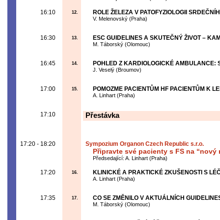
16:10
ROLE ŽELEZA V PATOFYZIOLOGII SRDEČNÍ
12.
V. Melenovský (Praha)
16:30
ESC GUIDELINES A SKUTEČNÝ ŽIVOT – KAM
13.
M. Táborský (Olomouc)
16:45
POHLED Z KARDIOLOGICKÉ AMBULANCE: S
14.
J. Veselý (Broumov)
17:00
POMOZME PACIENTŮM HF PACIENTŮM K LEP
15.
A. Linhart (Praha)
17:10
Přestávka
17:20 - 18:20
Sympozium Organon Czech Republic s.r.o.
Připravte své pacienty s FS na “nov
Předsedající: A. Linhart (Praha)
17:20
KLINICKÉ A PRAKTICKÉ ZKUŠENOSTI S LÉ
16.
A. Linhart (Praha)
17:35
CO SE ZMĚNILO V AKTUÁLNÍCH GUIDELINE
17.
M. Táborský (Olomouc)