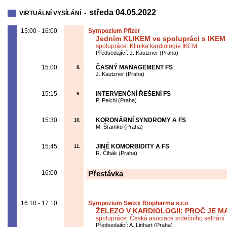
středa 04.05.2022
VIRTUÁLNÍ VYSÍLÁNÍ -
15:00 - 16:00
Sympozium Pfizer
Jedním KLIKEM ve spolupráci s IKEM -
spolupráce: Klinika kardiologie IKEM
Předsedající: J. Kautzner (Praha)
15:00
ČASNÝ MANAGEMENT FS
8.
J. Kautzner (Praha)
15:15
INTERVENČNÍ ŘEŠENÍ FS
9.
P. Peichl (Praha)
15:30
KORONÁRNÍ SYNDROMY A FS
10.
M. Šramko (Praha)
15:45
JINÉ KOMORBIDITY A FS
11.
R. Čihák (Praha)
16:00
Přestávka
16:10 - 17:10
Sympozium Swixx Biopharma s.r.o
ŽELEZO V KARDIOLOGII: PROČ JE M
spolupráce: Česká asociace srdečního selhání
Předsedající: A. Linhart (Praha)