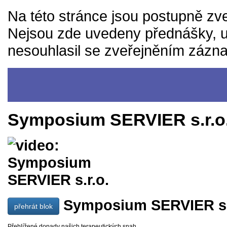
Na této stránce jsou postupně zv
Nejsou zde uvedeny přednášky, u
nesouhlasil se zveřejněním zázn
Symposium SERVIER s.r.o
Symposium SERVIER s.
přehrát blok
Přehlížené dopady našich terapeutických snah