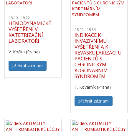
18:10 - 18:22
HEMODYNAMICKÉ
VYŠETŘENÍ V
18:22 - 18:34
KATETRIZAČNÍ
INDIKACE K
LABORATOŘI
INVAZIVNÍMU
VYŠETŘENÍ A K
V. Kočka (Praha)
REVASKULARIZACI U
PACIENTŮ S
CHRONICKÝM
přehrát záznam
KORONÁRNÍM
SYNDROMEM
T. Kovárník (Praha)
přehrát záznam