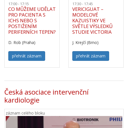
17:00 - 17:15
17:30 - 17:45
CO MŮŽEME UDĚLAT
VERICIGUAT –
PRO PACIENTA S
MODELOVÉ
ICHS NEBO S
KAZUISTIKY VE
POSTIŽENÍM
SVĚTLE VÝSLEDKŮ
PERIFERNÍCH TEPEN?
STUDIE VICTORIA
D. Rob (Praha)
J. Krejčí (Brno)
přehrát záznam
přehrát záznam
Česká asociace intervenční
kardiologie
záznam celého bloku