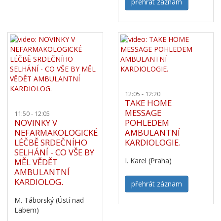
přehrát záznam
12:05 - 12:20
TAKE HOME
MESSAGE
11:50 - 12:05
NOVINKY V
POHLEDEM
NEFARMAKOLOGICKÉ
AMBULANTNÍ
LÉČBĚ SRDEČNÍHO
KARDIOLOGIE.
SELHÁNÍ - CO VŠE BY
I. Karel (Praha)
MĚL VĚDĚT
AMBULANTNÍ
KARDIOLOG.
přehrát záznam
M. Táborský (Ústí nad
Labem)