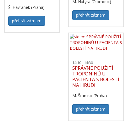
M. Hutyra (Olomouc)
Š. Havránek (Praha)
přehrát záznam
přehrát záznam
14:10 - 14:30
SPRÁVNÉ POUŽITÍ
TROPONINŮ U
PACIENTA S BOLESTÍ
NA HRUDI
M. Šramko (Praha)
přehrát záznam