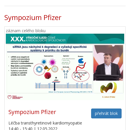
Sympozium Pfizer
záznam celého bloku
Sympozium Pfizer
přehrát blok
Léčba transthyretinové kardiomyopatie
14:40 - 15:40 | 12.05.2022