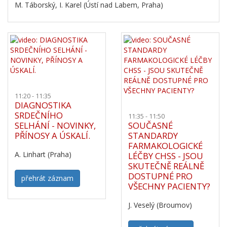
M. Táborský, I. Karel (Ústí nad Labem, Praha)
11:20 - 11:35
DIAGNOSTIKA
SRDEČNÍHO
11:35 - 11:50
SELHÁNÍ - NOVINKY,
SOUČASNÉ
PŘÍNOSY A ÚSKALÍ.
STANDARDY
FARMAKOLOGICKÉ
A. Linhart (Praha)
LÉČBY CHSS - JSOU
SKUTEČNĚ REÁLNĚ
DOSTUPNÉ PRO
přehrát záznam
VŠECHNY PACIENTY?
J. Veselý (Broumov)