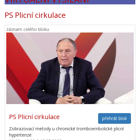
PS Plicní cirkulace
záznam celého bloku
PS Plicní cirkulace
přehrát blok
Zobrazovací metody u chronické tromboembolické plicní
hypertenze