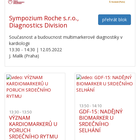
Sympozium Roche s.r.o.,
přehrát blok
Diagnostics Division
Současnost a budoucnost multimarkerové diagnostiky v
kardiologii
13:30 - 14:30 | 12.05.2022
J. Malík (Praha)
13:50 - 14:10
GDF-15: NADĚJNÝ
13:30 - 13:50
VÝZNAM
BIOMARKER U
KARDIOMARKERŮ U
SRDEČNÍHO
PORUCH
SELHÁNÍ
SRDEČNÍHO RYTMU