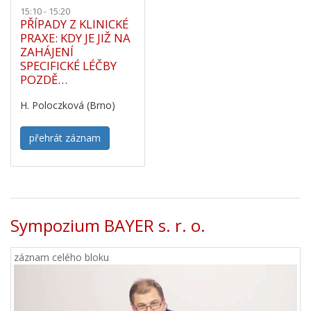
15:10 - 15:20
PŘÍPADY Z KLINICKÉ
PRAXE: KDY JE JIŽ NA
ZAHÁJENÍ
SPECIFICKÉ LÉČBY
POZDĚ…
H. Poloczková (Brno)
přehrát záznam
Sympozium BAYER s. r. o.
záznam celého bloku