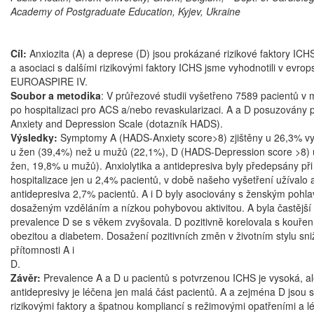
Academy of Postgraduate Education, Kyjev, Ukraine
Cíl:
Anxiozita (A) a deprese (D) jsou prokázané rizikové faktory ICHS
a asociaci s dalšími rizikovými faktory ICHS jsme vyhodnotili v evrops
EUROASPIRE IV.
Soubor a metodika
: V průřezové studii vyšetřeno 7589 pacientů v
po hospitalizaci pro ACS a/nebo revaskularizaci. A a D posuzovány p
Anxiety and Depression Scale (dotazník HADS).
Výsledky:
Symptomy A (HADS-Anxiety score>8) zjištěny u 26,3% vyš
u žen (39,4%) než u mužů (22,1%), D (HADS-Depression score >8)
žen, 19,8% u mužů). Anxiolytika a antidepresiva byly předepsány př
hospitalizace jen u 2,4% pacientů, v době našeho vyšetření užívalo a
antidepresiva 2,7% pacientů. A i D byly asociovány s ženským pohla
dosaženým vzděláním a nízkou pohybovou aktivitou. A byla častější
prevalence D se s věkem zvyšovala. D pozitivně korelovala s kouřen
obezitou a diabetem. Dosažení pozitivních změn v životním stylu sniž
přítomnosti A i
D
Závěr:
Prevalence A a D u pacientů s potvrzenou ICHS je vysoká, ale
antidepresivy je léčena jen malá část pacientů. A a zejména D jsou 
rizikovými faktory a špatnou kompliancí s režimovými opatřeními a 