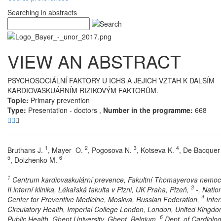
Searching in abstracts
VIEW AN ABSTRACT
PSYCHOSOCIÁLNÍ FAKTORY U ICHS A JEJICH VZTAH K DALŠÍM
KARDIOVASKUÁRNÍM RIZIKOVÝM FAKTORŮM.
Topic:
Primary prevention
Type:
Presentation - doctors ,
Number in the programme:
668
1
2
3
4
Bruthans J.
, Mayer O.
, Pogosova N.
, Kotseva K.
, De Bacquer
5
6
, Dolzhenko M.
1
Centrum kardiovaskulární prevence, Fakultní Thomayerova nemoc
3
II.interní klinika, Lékařská fakulta v Plzni, UK Praha, Plzeň,
-, Natio
4
Center for Preventive Medicine, Moskva, Russian Federation,
Inter
Circulatory Health, Imperial College London, London, United Kingd
6
Public Health, Ghent University, Ghent, Belgium,
Dept. of Cardiolog