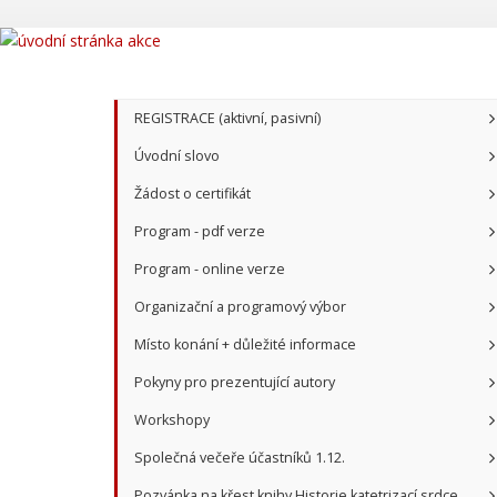
REGISTRACE (aktivní, pasivní)
Úvodní slovo
Žádost o certifikát
Program - pdf verze
Program - online verze
Organizační a programový výbor
Místo konání + důležité informace
Pokyny pro prezentující autory
Workshopy
Společná večeře účastníků 1.12.
Pozvánka na křest knihy Historie katetrizací srdce