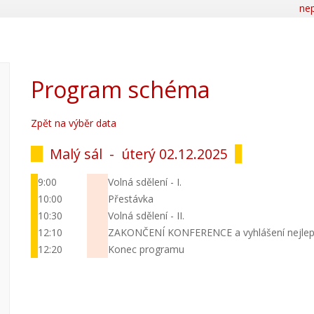
nep
Program schéma
Zpět na výběr data
Malý sál -
úterý 02.12.2025
9:00
Volná sdělení - I.
10:00
Přestávka
10:30
Volná sdělení - II.
12:10
ZAKONČENÍ KONFERENCE a vyhlášení nejlepš
12:20
Konec programu