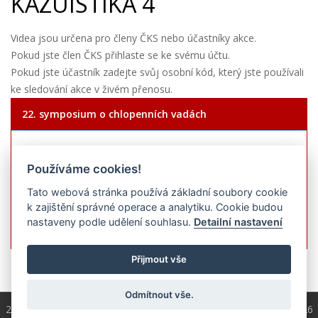
KAZUISTIKA 4
Videa jsou určena pro členy ČKS nebo účastníky akce.
Pokud jste člen ČKS přihlaste se ke svému účtu.
Pokud jste účastník zadejte svůj osobní kód, který jste používali
ke sledování akce v živém přenosu.
22. symposium o chlopenních vadách
Zadejte unikátní kód (obdrželi jste
po zaplacení registrace):
Používáme cookies!
Tato webová stránka používá základní soubory cookie
k zajištění správné operace a analytiku. Cookie budou
nastaveny podle udělení souhlasu.
Detailní nastavení
Přijmout vše
Odmítnout vše.
2004 - 2026 © Copyright
ČKS
/ programování a správa 2004 - 2026