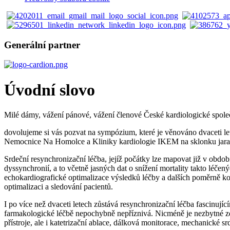
Generální partner
Úvodní slovo
Milé dámy, vážení pánové, vážení členové České kardiologické společ
dovolujeme si vás pozvat na sympózium, které je věnováno dvaceti le
Nemocnice Na Homolce a Kliniky kardiologie IKEM na sklonku jara
Srdeční resynchronizační léčba, jejíž počátky lze mapovat již v obdo
dyssynchronií, a to včetně jasných dat o snížení mortality takto léč
echokardiografické optimalizace výsledků léčby a dalších poměrně k
optimalizaci a sledování pacientů.
I po více než dvaceti letech zůstává resynchronizační léčba fascinu
farmakologické léčbě nepochybně nepříznivá. Nicméně je nezbytné zd
přístroje, ale i katetrizační ablace, dálková monitorace, mechanické