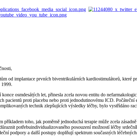
nosti,
tům od implantace prvních biventrikulárních kardiostimulátorů, které p
 1999.
bí konce osmdesátých let, přinesla zcela novou entitu do nefarmakolog
ených pacientů proti placebu nebo proti jednodutinovému ICD. Počátečn
omplikovaných technik zlepšujících výsledky léčby, bylo vystřídáno r
jícím příkladem toho, jak poměrně jednoduchá terapie může zcela zásadn
ůraznit potřebuindividualizovaného posouzení možností léčby srdečního
 srdeční podpory a další postupy doplňují spektrum současných léčebnýc