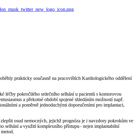
roběhly prakticky současně na pracovištích Kardiologického oddělení
ické léčby pokročilého srdečního selhání u pacientů s komorovou
í entusiasmus a překotné období spojené shledáním možností např.
acionálními a poměrně jednoduchými doporučeními pro implantaci,
ě zlepšit osud nemocných, jejichž prognóza je i navzdory pokrokům ve
 selhání a využití komplexního přístupu– nejen implantabilní
h metod.