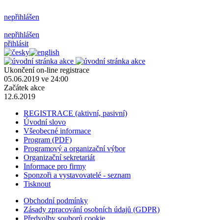
nepřihlášen
nepřihlášen
přihlásit
Ukončení on-line registrace
05.06.2019 ve 24:00
Začátek akce
12.6.2019
REGISTRACE (aktivní, pasivní)
Úvodní slovo
Všeobecné informace
Program (PDF)
Programový a organizační výbor
Organizační sekretariát
Informace pro firmy
Sponzoři a vystavovatelé - seznam
Tisknout
Obchodní podmínky
Zásady zpracování osobních údajů (GDPR)
Předvolby souborů cookie