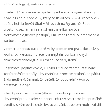
Vážené kolegyně, vážení kolegové
srdečně Vás zveme na společný edukační kongres skupiny
KardioTech a Kardio35
, který se uskuteční
2. – 4. června 2023
opět v hotelu
Devět Skal v Milovech na Vysočině
. Bude
prostor k seznámení se a sdílení výsledků nových
elektrofyziologických postupů, EKG monitoraci, telemedicíně a
kardiostimulaci.
V rámci kongresu bude také velký prostor pro praktické ukázky –
workshop kardiostimulace, transeptální punkce, nových
ablačních technologií a 3D mapovacích systémů.
Registrační poplatek ve výši 1.500 Kč bude zahrnovat tištěné
konferenční materiály, ubytování na 2 noci se snídaní (od pátku
2. do neděle 4. června), 2× večeři, 2× dopolední kávovou
přestávku a oběd.
Jelikož jsou pokoje dvoulůžkové, výhodou je rezervace
ubytování pro 2 osoby najednou. Při rezervaci prosím optimálně
uveďte, s kým byste chtěli být ubytováni, abychom mohli zajistit