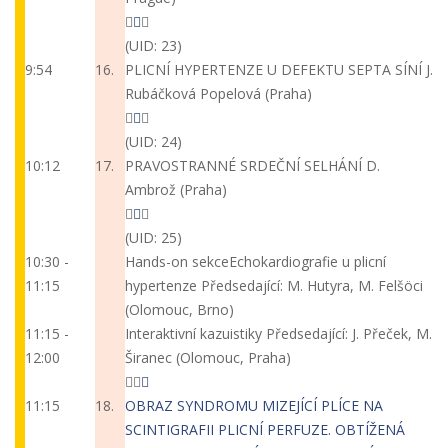
(UID: 23)
9:54
16.
PLICNÍ HYPERTENZE U DEFEKTU SEPTA SÍNÍ
J.
Rubáčková Popelová (Praha)
(UID: 24)
10:12
17.
PRAVOSTRANNÉ SRDEČNÍ SELHÁNÍ
D.
Ambrož (Praha)
(UID: 25)
10:30 -
Hands-on sekce
Echokardiografie u plicní
11:15
hypertenze
Předsedající: M. Hutyra, M. Felšöci
(Olomouc, Brno)
11:15 -
Interaktivní kazuistiky
Předsedající: J. Přeček, M.
12:00
Širanec (Olomouc, Praha)
11:15
18.
OBRAZ SYNDROMU MIZEJÍCÍ PLÍCE NA
SCINTIGRAFII PLICNÍ PERFUZE. OBTÍŽENÁ