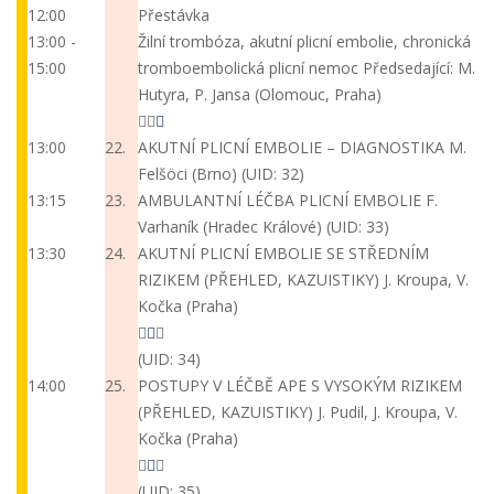
12:00
Přestávka
13:00 -
Žilní trombóza, akutní plicní embolie, chronická
15:00
tromboembolická plicní nemoc
Předsedající: M.
Hutyra, P. Jansa (Olomouc, Praha)
13:00
22.
AKUTNÍ PLICNÍ EMBOLIE – DIAGNOSTIKA
M.
Felšöci (Brno)
(UID: 32)
13:15
23.
AMBULANTNÍ LÉČBA PLICNÍ EMBOLIE
F.
Varhaník (Hradec Králové)
(UID: 33)
13:30
24.
AKUTNÍ PLICNÍ EMBOLIE SE STŘEDNÍM
RIZIKEM (PŘEHLED, KAZUISTIKY)
J. Kroupa, V.
Kočka (Praha)
(UID: 34)
14:00
25.
POSTUPY V LÉČBĚ APE S VYSOKÝM RIZIKEM
(PŘEHLED, KAZUISTIKY)
J. Pudil, J. Kroupa, V.
Kočka (Praha)
(UID: 35)