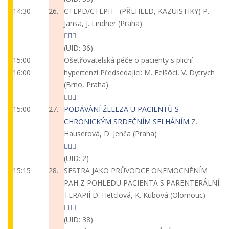
14:30
26.
CTEPD/CTEPH - (PŘEHLED, KAZUISTIKY)
P.
Jansa, J. Lindner (Praha)
(UID: 36)
15:00 -
Ošetřovatelská péče o pacienty s plicní
16:00
hypertenzí
Předsedající: M. Felšöci, V. Dytrych
(Brno, Praha)
15:00
27.
PODÁVÁNÍ ŽELEZA U PACIENTŮ S
CHRONICKÝM SRDEČNÍM SELHÁNÍM
Z.
Hauserová, D. Jenča (Praha)
(UID: 2)
15:15
28.
SESTRA JAKO PRŮVODCE ONEMOCNĚNÍM
PAH Z POHLEDU PACIENTA S PARENTERÁLNÍ
TERAPIÍ
D. Hetclová, K. Kubová (Olomouc)
(UID: 38)