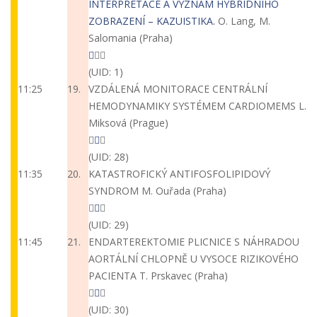
INTERPRETACE A VÝZNAM HYBRIDNÍHO
ZOBRAZENÍ – KAZUISTIKA.
O. Lang, M.
Salomania (Praha)
(UID: 1)
11:25
19.
VZDÁLENÁ MONITORACE CENTRÁLNÍ
HEMODYNAMIKY SYSTÉMEM CARDIOMEMS
L.
Miksová (Prague)
(UID: 28)
11:35
20.
KATASTROFICKÝ ANTIFOSFOLIPIDOVÝ
SYNDROM
M. Ouřada (Praha)
(UID: 29)
11:45
21.
ENDARTEREKTOMIE PLICNICE S NÁHRADOU
AORTÁLNÍ CHLOPNĚ U VYSOCE RIZIKOVÉHO
PACIENTA
T. Prskavec (Praha)
(UID: 30)