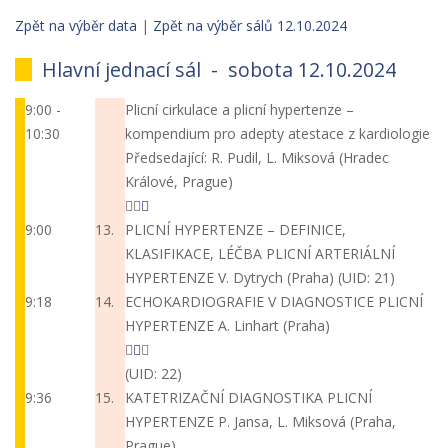
Zpět na výběr data
|
Zpět na výběr sálů 12.10.2024
Hlavní jednací sál -
sobota 12.10.2024
9:00 -
Plicní cirkulace a plicní hypertenze –
10:30
kompendium pro adepty atestace z kardiologie
Předsedající: R. Pudil, L. Miksová (Hradec
Králové, Prague)
9:00
13.
PLICNÍ HYPERTENZE – DEFINICE,
KLASIFIKACE, LÉČBA PLICNÍ ARTERIÁLNÍ
HYPERTENZE
V. Dytrych (Praha)
(UID: 21)
9:18
14.
ECHOKARDIOGRAFIE V DIAGNOSTICE PLICNÍ
HYPERTENZE
A. Linhart (Praha)
(UID: 22)
9:36
15.
KATETRIZAČNÍ DIAGNOSTIKA PLICNÍ
HYPERTENZE
P. Jansa, L. Miksová (Praha,
Prague)