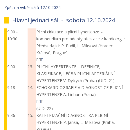
Zpět na výběr sálů 12.10.2024
Hlavní jednací sál -
sobota 12.10.2024
9:00 -
Plicní cirkulace a plicní hypertenze –
10:30
kompendium pro adepty atestace z kardiologie
Předsedající: R. Pudil, L. Miksová (Hradec
Králové, Prague)
9:00
13.
PLICNÍ HYPERTENZE – DEFINICE,
KLASIFIKACE, LÉČBA PLICNÍ ARTERIÁLNÍ
HYPERTENZE
V. Dytrych (Praha)
(UID: 21)
9:18
14.
ECHOKARDIOGRAFIE V DIAGNOSTICE PLICNÍ
HYPERTENZE
A. Linhart (Praha)
(UID: 22)
9:36
15.
KATETRIZAČNÍ DIAGNOSTIKA PLICNÍ
HYPERTENZE
P. Jansa, L. Miksová (Praha,
Prague)