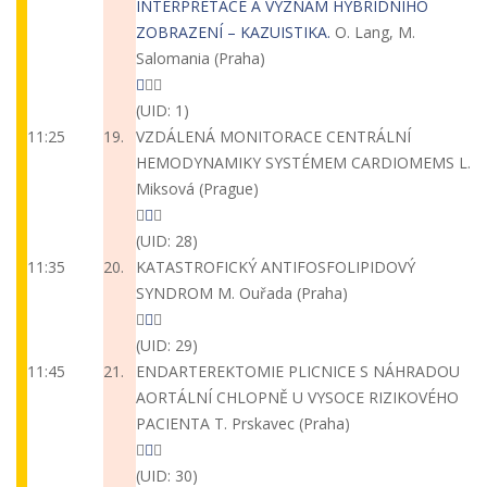
INTERPRETACE A VÝZNAM HYBRIDNÍHO
ZOBRAZENÍ – KAZUISTIKA.
O. Lang, M.
Salomania (Praha)
(UID: 1)
11:25
19.
VZDÁLENÁ MONITORACE CENTRÁLNÍ
HEMODYNAMIKY SYSTÉMEM CARDIOMEMS
L.
Miksová (Prague)
(UID: 28)
11:35
20.
KATASTROFICKÝ ANTIFOSFOLIPIDOVÝ
SYNDROM
M. Ouřada (Praha)
(UID: 29)
11:45
21.
ENDARTEREKTOMIE PLICNICE S NÁHRADOU
AORTÁLNÍ CHLOPNĚ U VYSOCE RIZIKOVÉHO
PACIENTA
T. Prskavec (Praha)
(UID: 30)