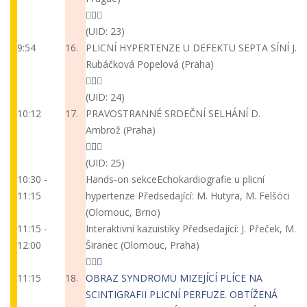
(UID: 23)
9:54
16.
PLICNÍ HYPERTENZE U DEFEKTU SEPTA SÍNÍ
J.
Rubáčková Popelová (Praha)
(UID: 24)
10:12
17.
PRAVOSTRANNÉ SRDEČNÍ SELHÁNÍ
D.
Ambrož (Praha)
(UID: 25)
10:30 -
Hands-on sekce
Echokardiografie u plicní
11:15
hypertenze
Předsedající: M. Hutyra, M. Felšöci
(Olomouc, Brno)
11:15 -
Interaktivní kazuistiky
Předsedající: J. Přeček, M.
12:00
Širanec (Olomouc, Praha)
11:15
18.
OBRAZ SYNDROMU MIZEJÍCÍ PLÍCE NA
SCINTIGRAFII PLICNÍ PERFUZE. OBTÍŽENÁ