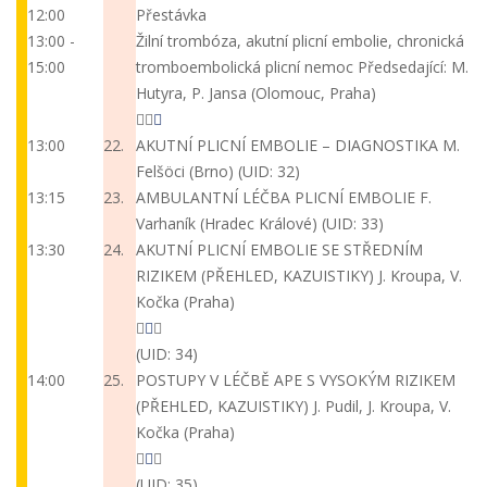
12:00
Přestávka
13:00 -
Žilní trombóza, akutní plicní embolie, chronická
15:00
tromboembolická plicní nemoc
Předsedající: M.
Hutyra, P. Jansa (Olomouc, Praha)
13:00
22.
AKUTNÍ PLICNÍ EMBOLIE – DIAGNOSTIKA
M.
Felšöci (Brno)
(UID: 32)
13:15
23.
AMBULANTNÍ LÉČBA PLICNÍ EMBOLIE
F.
Varhaník (Hradec Králové)
(UID: 33)
13:30
24.
AKUTNÍ PLICNÍ EMBOLIE SE STŘEDNÍM
RIZIKEM (PŘEHLED, KAZUISTIKY)
J. Kroupa, V.
Kočka (Praha)
(UID: 34)
14:00
25.
POSTUPY V LÉČBĚ APE S VYSOKÝM RIZIKEM
(PŘEHLED, KAZUISTIKY)
J. Pudil, J. Kroupa, V.
Kočka (Praha)
(UID: 35)