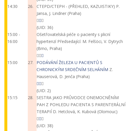
14:30
26.
CTEPD/CTEPH - (PŘEHLED, KAZUISTIKY)
P.
Jansa, J. Lindner (Praha)
(UID: 36)
15:00 -
Ošetřovatelská péče o pacienty s plicní
16:00
hypertenzí
Předsedající: M. Felšöci, V. Dytrych
(Brno, Praha)
15:00
27.
PODÁVÁNÍ ŽELEZA U PACIENTŮ S
CHRONICKÝM SRDEČNÍM SELHÁNÍM
Z.
Hauserová, D. Jenča (Praha)
(UID: 2)
15:15
28.
SESTRA JAKO PRŮVODCE ONEMOCNĚNÍM
PAH Z POHLEDU PACIENTA S PARENTERÁLNÍ
TERAPIÍ
D. Hetclová, K. Kubová (Olomouc)
(UID: 38)