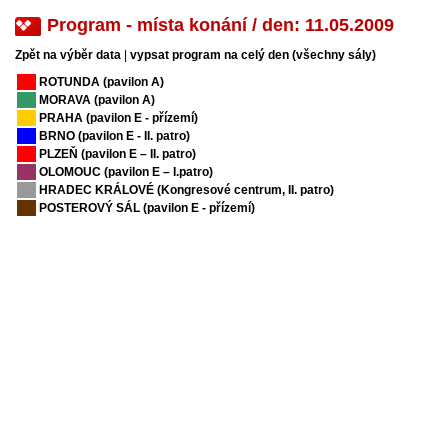
Program - místa konání / den: 11.05.2009
Zpět na výběr data
|
vypsat program na celý den (všechny sály)
ROTUNDA (pavilon A)
MORAVA (pavilon A)
PRAHA (pavilon E - přízemí)
BRNO (pavilon E - II. patro)
PLZEŇ (pavilon E – II. patro)
OLOMOUC (pavilon E – I.patro)
HRADEC KRÁLOVÉ (Kongresové centrum, II. patro)
POSTEROVÝ SÁL (pavilon E - přízemí)