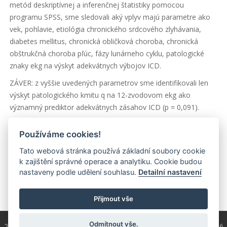
metód deskriptívnej a inferenčnej štatistiky pomocou
programu SPSS, sme sledovali aký vplyv majú parametre ako
vek, pohlavie, etiológia chronického srdcového zlyhávania,
diabetes mellitus, chronická obličková choroba, chronická
obštrukčná choroba pľúc, fázy lunárneho cyklu, patologické
znaky ekg na výskyt adekvátnych výbojov ICD.
ZÁVER: z vyššie uvedených parametrov sme identifikovali len
výskyt patologického kmitu q na 12-zvodovom ekg ako
významný prediktor adekvátnych zásahov ICD (p = 0,091).
KĽÚČOVÉ SLOVÁ: ischemická choroba srdca, dilatačná
Používáme cookies!
kardiomyopatia, chronické srdcové zlyhávanie, adekvátny
zásah ICD
Tato webová stránka používá základní soubory cookie
k zajištění správné operace a analytiku. Cookie budou
nastaveny podle udělení souhlasu.
Detailní nastavení
Přijmout vše
Odmítnout vše.
2004 - 2026 © Copyright
ČKS
/ programování a správa 2004 - 2026