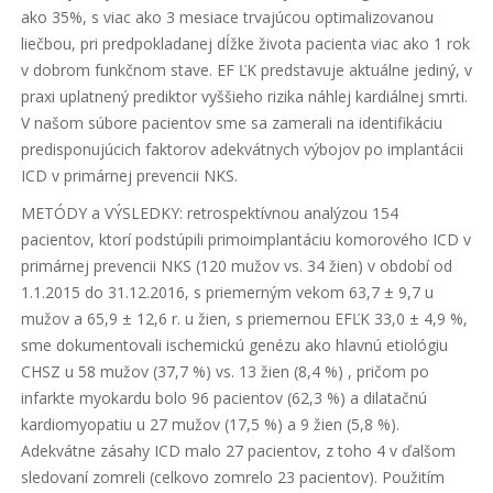
ako 35%, s viac ako 3 mesiace trvajúcou optimalizovanou
liečbou, pri predpokladanej dĺžke života pacienta viac ako 1 rok
v dobrom funkčnom stave. EF ĽK predstavuje aktuálne jediný, v
praxi uplatnený prediktor vyššieho rizika náhlej kardiálnej smrti.
V našom súbore pacientov sme sa zamerali na identifikáciu
predisponujúcich faktorov adekvátnych výbojov po implantácii
ICD v primárnej prevencii NKS.
METÓDY a VÝSLEDKY: retrospektívnou analýzou 154
pacientov, ktorí podstúpili primoimplantáciu komorového ICD v
primárnej prevencii NKS (120 mužov vs. 34 žien) v období od
1.1.2015 do 31.12.2016, s priemerným vekom 63,7 ± 9,7 u
mužov a 65,9 ± 12,6 r. u žien, s priemernou EFĽK 33,0 ± 4,9 %,
sme dokumentovali ischemickú genézu ako hlavnú etiológiu
CHSZ u 58 mužov (37,7 %) vs. 13 žien (8,4 %) , pričom po
infarkte myokardu bolo 96 pacientov (62,3 %) a dilatačnú
kardiomyopatiu u 27 mužov (17,5 %) a 9 žien (5,8 %).
Adekvátne zásahy ICD malo 27 pacientov, z toho 4 v ďalšom
sledovaní zomreli (celkovo zomrelo 23 pacientov). Použitím