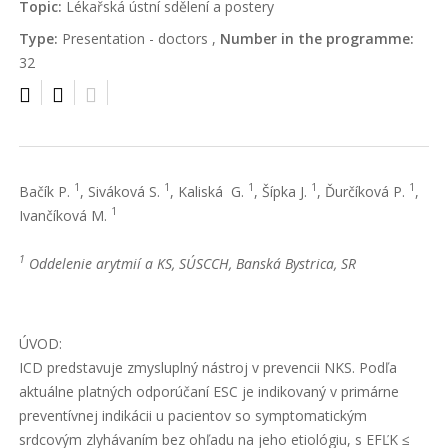
Topic:
Lékařská ústní sdělení a postery
Type:
Presentation - doctors ,
Number in the programme:
32
1
1
1
1
1
Bačík P.
, Siváková S.
, Kaliská G.
, Šípka J.
, Ďurčíková P.
,
1
Ivančíková M.
1
Oddelenie arytmií a KS, SÚSCCH, Banská Bystrica, SR
ÚVOD:
ICD predstavuje zmysluplný nástroj v prevencii NKS. Podľa
aktuálne platných odporúčaní ESC je indikovaný v primárne
preventívnej indikácii u pacientov so symptomatickým
srdcovým zlyhávaním bez ohľadu na jeho etiológiu, s EFĽK ≤