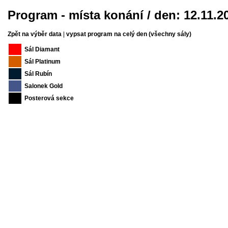
Program - místa konání / den: 12.11.2
Zpět na výběr data
|
vypsat program na celý den (všechny sály)
Sál Diamant
Sál Platinum
Sál Rubín
Salonek Gold
Posterová sekce