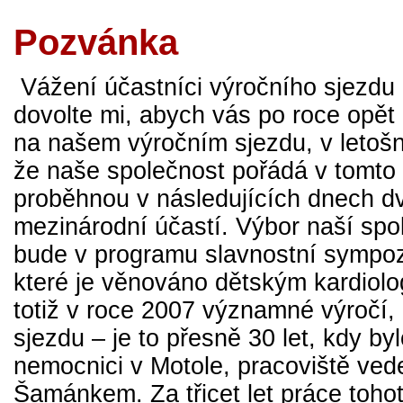
Pozvánka
Vážení účastníci výročního sjezdu
dovolte mi, abych vás po roce opět 
na našem výročním sjezdu, v letoš
že naše společnost pořádá v tomto 
proběhnou v následujících dnech d
mezinárodní účastí. Výbor naší spol
bude v programu slavnostní sympoz
které je věnováno dětským kardiolo
totiž v roce 2007 významné výročí,
sjezdu – je to přesně 30 let, kdy b
nemocnici v Motole, pracoviště ve
Šamánkem. Za třicet let práce toho