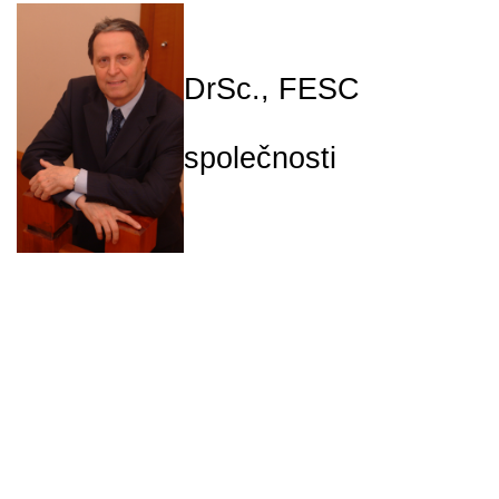
Prof. MUDr.
DrSc., FESC
předseda Č
společnosti